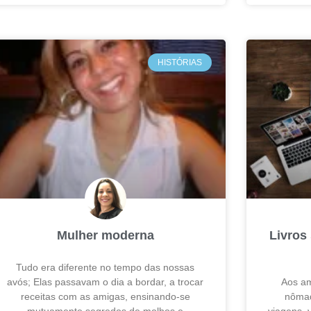
HISTÓRIAS
Mulher moderna
Livros 
Tudo era diferente no tempo das nossas
avós; Elas passavam o dia a bordar, a trocar
Aos am
receitas com as amigas, ensinando-se
nômad
mutuamente segredos de molhos e
viagens, 