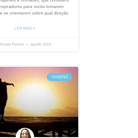
inspiradores para vocês tomarem
e se orientarem sobre qual direção
LEIA MAIS »
Renata Ramos
agosto 2018
VIAGENS