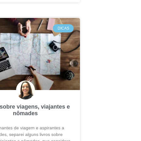
DICAS
sobre viagens, viajantes e
nômades
antes de viagem e aspirantes a
es, separei alguns livros sobre
viajantes e nômades, que considero