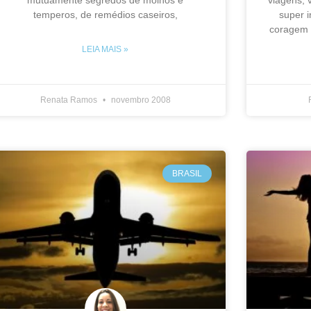
temperos, de remédios caseiros,
super 
coragem 
LEIA MAIS »
Renata Ramos
novembro 2008
BRASIL