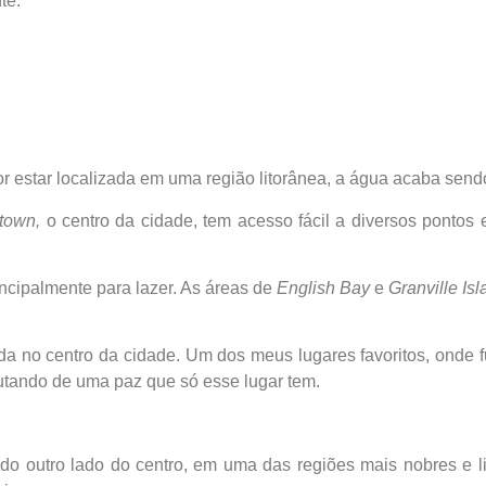
te.
or estar localizada em uma região litorânea, a água acaba send
town,
o centro da cidade, tem acesso fácil a diversos pontos 
incipalmente para lazer. As áreas de
English Bay
e
Granville Is
da no centro da cidade. Um dos meus lugares favoritos, onde 
frutando de uma paz que só esse lugar tem.
 do outro lado do centro, em uma das regiões mais nobres e l