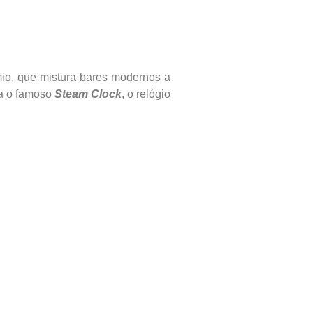
io, que mistura bares modernos a
ca o famoso
Steam Clock
, o relógio