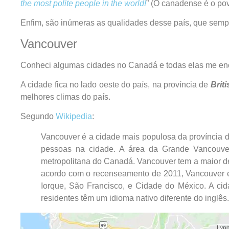
the most polite people in the world!
” (O canadense é o po
Enfim, são inúmeras as qualidades desse país, que sem
Vancouver
Conheci algumas cidades no Canadá e todas elas me e
A cidade fica no lado oeste do país, na província de
Brit
melhores climas do país.
Segundo
Wikipedia
:
Vancouver é a cidade mais populosa da província d
pessoas na cidade. A área da Grande Vancouver
metropolitana do Canadá. Vancouver tem a maior 
acordo com o recenseamento de 2011, Vancouver é
Iorque, São Francisco, e Cidade do México. A ci
residentes têm um idioma nativo diferente do inglês.