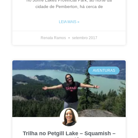
no Joffre Lakes Provincial Park, ao norte da
cidade de Pemberton, há cerca de
LEIA MAIS »
Renata Ramos
setembro 2017
AVENTURAS
Trilha no Petgill Lake – Squamish –