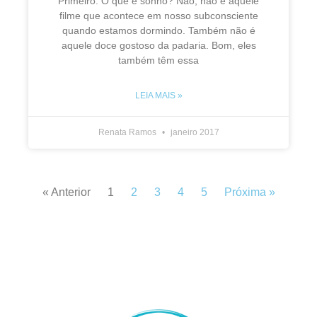
Primeiro: O que é sonho? Não, não é aquele
filme que acontece em nosso subconsciente
quando estamos dormindo. Também não é
aquele doce gostoso da padaria. Bom, eles
também têm essa
LEIA MAIS »
Renata Ramos
janeiro 2017
« Anterior
1
2
3
4
5
Próxima »